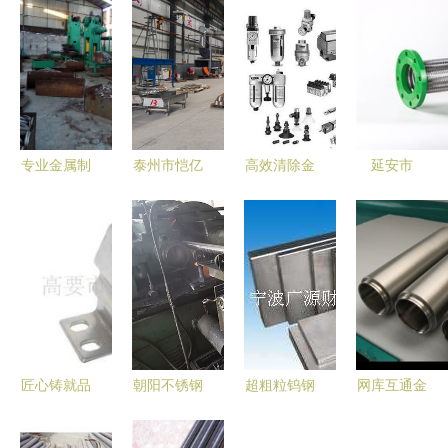
专业金属制
泰州市恺亿
高效清除金
延安市
品加工，助
金属制品
属零件油污
dn200mm
力工业品质
品质与创新
的清洗产品
不锈钢波纹
升级——聊
并驱的金属
解析
金属软管
城经济开发
制品行业典
产品选集
区鸿发金属
范
制品加工厂
简介
匠心铸就品
朝阳不锈钢
超粗粒钨钢
网库互通金
质 高要市
活塞杆 耐
U在冶金矿
属材料产品
金安达金属
久而精密的
产中的应用
加盟店机遇