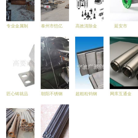
专业金属制
泰州市恺亿
高效清除金
延安市
品加工，助
金属制品
属零件油污
dn200mm
力工业品质
品质与创新
的清洗产品
不锈钢波纹
升级——聊
并驱的金属
解析
金属软管
城经济开发
制品行业典
产品选集
区鸿发金属
范
制品加工厂
简介
匠心铸就品
朝阳不锈钢
超粗粒钨钢
网库互通金
质 高要市
活塞杆 耐
U在冶金矿
属材料产品
金安达金属
久而精密的
产中的应用
加盟店机遇
制品厂的发
高光谱金属
解析JIS富
与优势深度
展之路
制品新标杆
士硬质合金
解析