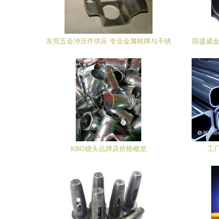
东莞五金冲压件供应 专业金属铭牌与不锈
国盛威金
钢冲压产品服务
KBG锁头品牌及价格概览
工