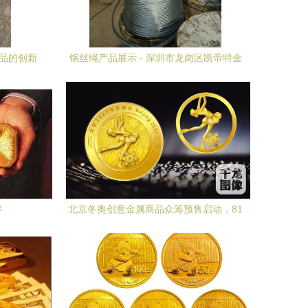
制品的创新
钢丝绳产品展示 - 深圳市龙岗区凯帝特金
属制品厂
解
北京冬奥创意金属商品众筹预售启动，81
款精品等你来选