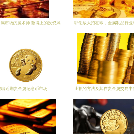
属市场的魔术师 微博上的投资风
耶伦放大招在即，金属制品行业
云
变局
浅聊近期贵金属纪念币市场
止损的方法及其在贵金属交易中