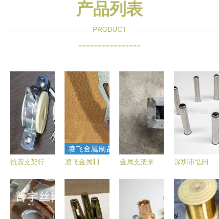
产品列表
PRODUCT
----------------
抗震支架行
凌飞金属制
金属支架来
深圳市弘田
业新锐 邯
品 专业方
图加工 专
金属制品有
郸世盛金属
通扣厂家，
业定制，安
限公司 - 不
制品，专业
供应优质产
家金属制品
锈钢管系列