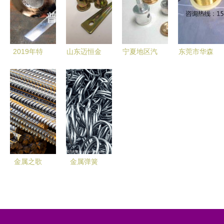
制造与在线
品与合理选
推荐
产品全览
咨询服务并
择
重
2019年特
山东迈恒金
宁夏地区汽
东莞市华森
殊有色金属
属制品 优
车精密零部
金属铜铝材
制品市场价
质销钉供应
件采购指南
料行 专业
格趋势与批
商与价格指
以法黎鑫金
金属制品展
发渠道解析
南
属制品为例
示
谈择优选择
金属之歌
金属弹簧
圆润低沉的
精密与韧性
视觉诗篇
的典范