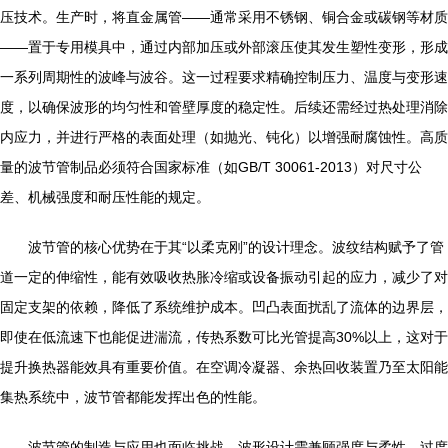
压技术。生产时，将直金属管——通常采用不锈钢、铜合金或碳钢等材质
——置于专用模具中，通过内部加压或外部滚压使其发生塑性变形，形成
一系列周期性的波峰与波谷。这一过程要求精确控制压力、温度与变形速
度，以确保波形的均匀性和管壁厚度的稳定性。后续还需经过热处理消除
内应力，并进行严格的表面处理（如抛光、钝化）以增强耐腐蚀性。高质
量的波节管制品必须符合国家标准（如GB/T 30061-2013）对尺寸公
差、机械强度和耐压性能的规定。
波节管的核心优势在于其“以柔克刚”的设计理念。波纹结构赋予了管
道一定的伸缩性，能有效吸收热胀冷缩或设备振动引起的应力，减少了对
固定支架的依赖，降低了系统维护成本。凹凸表面扰乱了流体的边界层，
即使在低流速下也能促进湍流，传热系数可比光管提高30%以上，这对于
提升换热器能效具有重要价值。在空调冷凝器、余热回收装置乃至太阳能
集热系统中，波节管都能发挥出色的性能。
波节管的制造与应用也面临挑战。波形设计需兼顾强度与柔性，过度