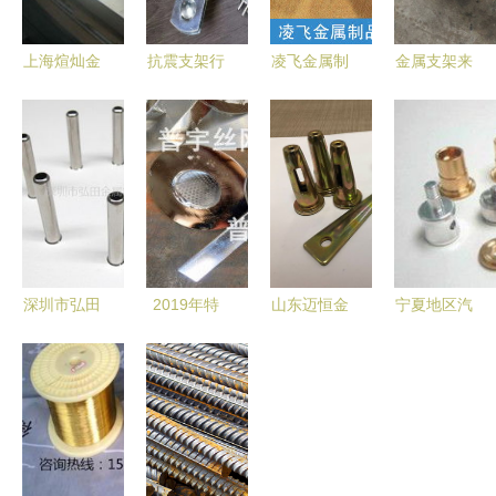
上海煊灿金
抗震支架行
凌飞金属制
金属支架来
属制品厂
业新锐 邯
品 专业方
图加工 专
深耕金属制
郸世盛金属
通扣厂家，
业定制，安
品领域的专
制品，专业
供应优质产
家金属制品
业生产供应
制造与在线
品与合理选
推荐
商
咨询服务并
择
重
深圳市弘田
2019年特
山东迈恒金
宁夏地区汽
金属制品有
殊有色金属
属制品 优
车精密零部
限公司 - 不
制品市场价
质销钉供应
件采购指南
锈钢管系列
格趋势与批
商与价格指
以法黎鑫金
产品全览
发渠道解析
南
属制品为例
谈择优选择