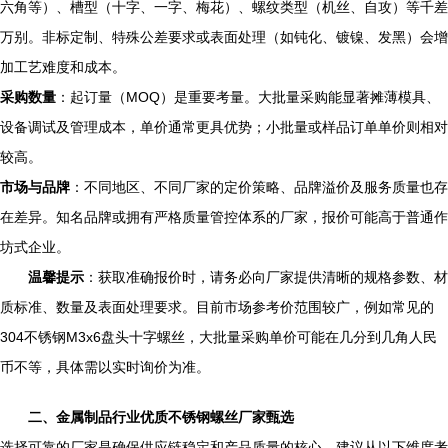
六角等）、槽型（十字、一字、梅花）、螺纹类型（机丝、自攻）等千差
万别。非标定制、特殊公差要求或表面处理（如钝化、镀镍、发黑）会增
加工艺难度和成本。
采购数量
：起订量（MOQ）是重要考量。大批量采购能显著摊薄模具、
设备调试及管理成本，单价通常更具优势；小批量或样品订单单价则相对
较高。
市场与品牌
：不同地区、不同厂家的定价策略、品牌溢价及服务质量也存
在差异。知名品牌或拥有严格质量管控体系的厂家，报价可能高于普通作
坊式企业。
温馨提示
：获取准确报价时，请务必向厂家提供清晰的规格参数、材
质标准、数量及表面处理要求。目前市场参考价范围较广，例如常见的
304不锈钢M3x6盘头十字螺丝，大批量采购单价可能在几分到几角人民
币不等，具体需以实时询价为准。
二、金属制品行业优质不锈钢螺丝厂家甄选
选择可靠的厂家是确保供应链稳定和产品质量的核心。建议从以下维度考