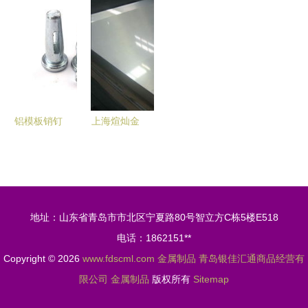
密制造，产
壶专家——
精彩生活
报价解析及
品矩阵与最
走进浙江永
金属制品的
辽宁地区市
新动态全解
康方岩振美
艺术与价值
场概况
析
金属制品厂
铝模板销钉
上海煊灿金
专业制造商
属制品厂
——江西红
深耕金属制
瑞金属制品
品领域的专
现货直销
业生产供应
地址：山东省青岛市市北区宁夏路80号智立方C栋5楼E518
商
电话：1862151**
Copyright © 2026
www.fdscml.com
金属制品
青岛银佳汇通商品经营有
限公司
金属制品
版权所有
Sitemap