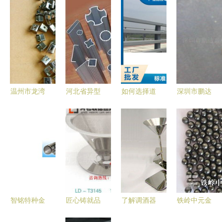
温州市龙湾
河北省异型
如何选择道
深圳市鹏达
区与余姚市
管供应商风
路护栏可靠
鑫精密金属
得上金属制
采 霸州市
的金属制品
制品 专业
品厂 聚焦
华龙伟业金
商家？关键
电子加工产
202不锈钢
属制品公司
因素与实用
品与金属制
卡子批发代
产品一览
建议
品清单
理
智铭特种金
匠心铸就品
了解调酒器
铁岭中元金
属 引领精
质，保温杯
价格，品味
属不锈钢丸